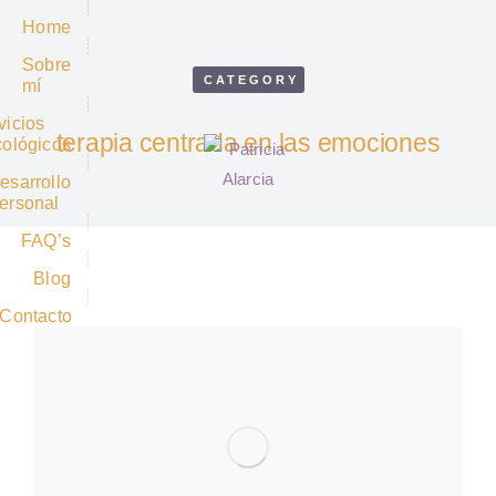
Home
Sobre
CATEGORY
mí
vicios
terapia centrada en las emociones
cológicos
esarrollo
ersonal
FAQ’s
Blog
Contacto