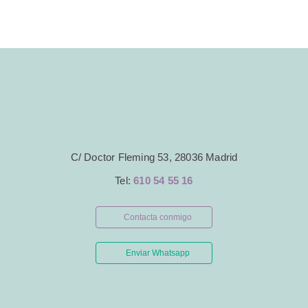
C/ Doctor Fleming 53, 28036 Madrid
Tel:
610 54 55 16
Contacta conmigo
Enviar Whatsapp